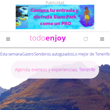
Publicidad
todo
enjoy
Esta semana
Gastro
Senderos autoguiados
Lo mejor de Tenerife
Agenda eventos y experiencias, Tenerife