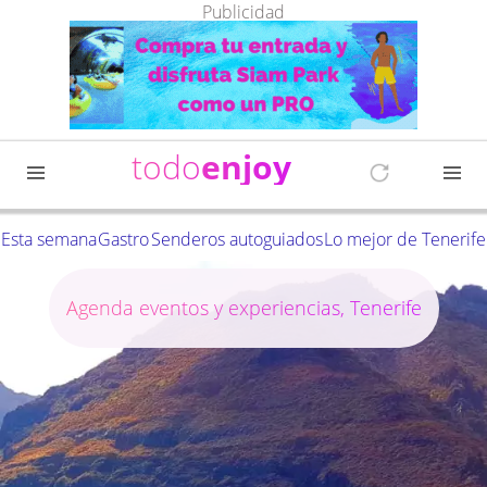
Publicidad
todo
enjoy
Esta semana
Gastro
Senderos autoguiados
Lo mejor de Tenerife
Agenda eventos y experiencias, Tenerife