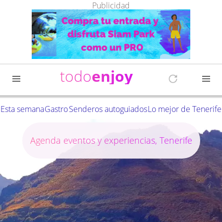
Publicidad
todo
enjoy
Esta semana
Gastro
Senderos autoguiados
Lo mejor de Tenerife
Agenda eventos y experiencias, Tenerife