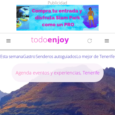
Publicidad
todo
enjoy
Esta semana
Gastro
Senderos autoguiados
Lo mejor de Tenerife
Agenda eventos y experiencias, Tenerife