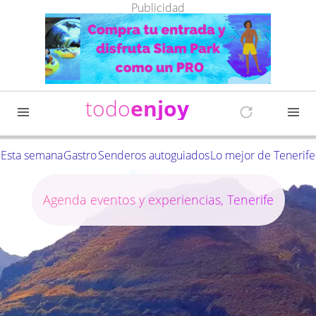
Publicidad
todo
enjoy
Esta semana
Gastro
Senderos autoguiados
Lo mejor de Tenerife
Agenda eventos y experiencias, Tenerife