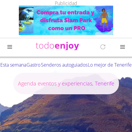
Publicidad
todo
enjoy
Esta semana
Gastro
Senderos autoguiados
Lo mejor de Tenerife
Agenda eventos y experiencias, Tenerife