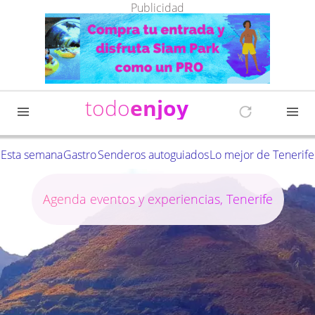
Publicidad
todo
enjoy
Esta semana
Gastro
Senderos autoguiados
Lo mejor de Tenerife
Agenda eventos y experiencias, Tenerife