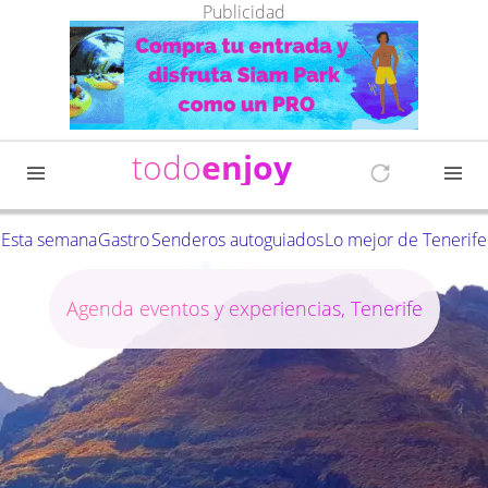
Publicidad
todo
enjoy
Esta semana
Gastro
Senderos autoguiados
Lo mejor de Tenerife
Agenda eventos y experiencias, Tenerife