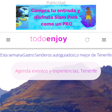
Publicidad
todo
enjoy
Esta semana
Gastro
Senderos autoguiados
Lo mejor de Tenerife
Agenda eventos y experiencias, Tenerife