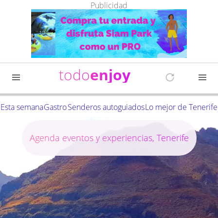
Publicidad
todo
enjoy
Esta semana
Gastro
Senderos autoguiados
Lo mejor de Tenerife
Agenda eventos y experiencias, Tenerife