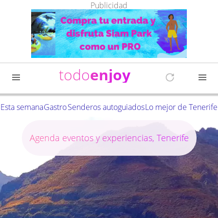
Publicidad
todo
enjoy
Esta semana
Gastro
Senderos autoguiados
Lo mejor de Tenerife
Agenda eventos y experiencias, Tenerife