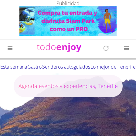
Publicidad
todo
enjoy
Esta semana
Gastro
Senderos autoguiados
Lo mejor de Tenerife
Agenda eventos y experiencias, Tenerife