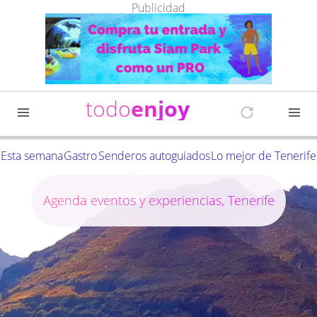
Publicidad
todo
enjoy
Esta semana
Gastro
Senderos autoguiados
Lo mejor de Tenerife
Agenda eventos y experiencias, Tenerife