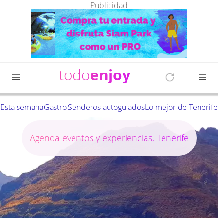
Publicidad
todo
enjoy
Esta semana
Gastro
Senderos autoguiados
Lo mejor de Tenerife
Agenda eventos y experiencias, Tenerife