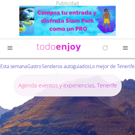
Publicidad
todo
enjoy
Esta semana
Gastro
Senderos autoguiados
Lo mejor de Tenerife
Agenda eventos y experiencias, Tenerife