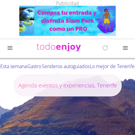
Publicidad
todo
enjoy
Esta semana
Gastro
Senderos autoguiados
Lo mejor de Tenerife
Agenda eventos y experiencias, Tenerife