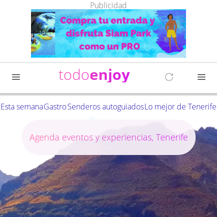
Publicidad
todo
enjoy
Esta semana
Gastro
Senderos autoguiados
Lo mejor de Tenerife
Agenda eventos y experiencias, Tenerife