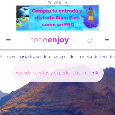
Publicidad
todo
enjoy
Esta semana
Gastro
Senderos autoguiados
Lo mejor de Tenerife
Agenda eventos y experiencias, Tenerife