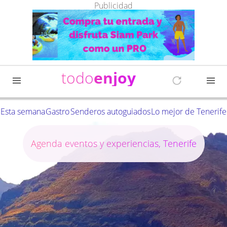
Publicidad
todo
enjoy
Esta semana
Gastro
Senderos autoguiados
Lo mejor de Tenerife
Agenda eventos y experiencias, Tenerife