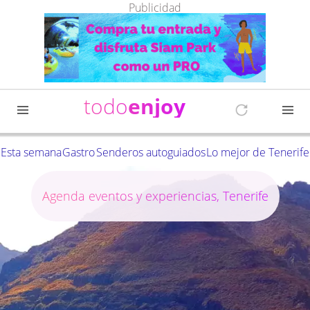
Publicidad
todo
enjoy
Esta semana
Gastro
Senderos autoguiados
Lo mejor de Tenerife
Agenda eventos y experiencias, Tenerife