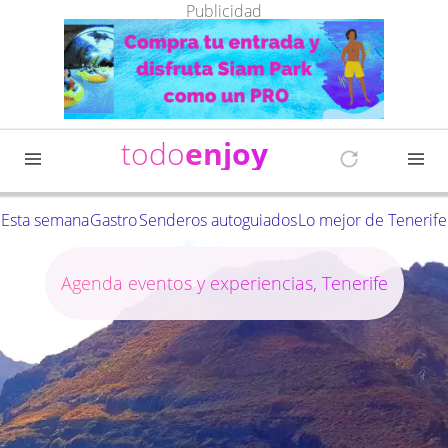
Publicidad
todo
enjoy
Esta semana
Gastro
Senderos autoguiados
Lo mejor de Tenerife
Agenda eventos y experiencias, Tenerife