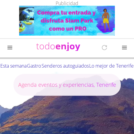
Publicidad
todo
enjoy
Esta semana
Gastro
Senderos autoguiados
Lo mejor de Tenerife
Agenda eventos y experiencias, Tenerife