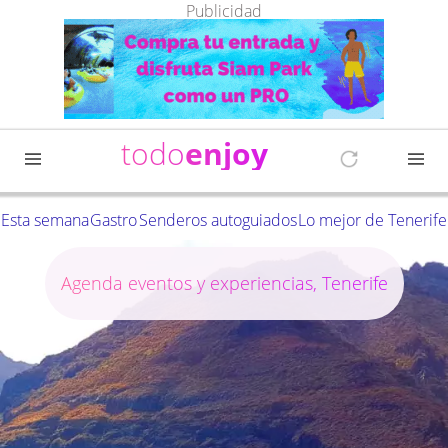
Publicidad
todo
enjoy
Esta semana
Gastro
Senderos autoguiados
Lo mejor de Tenerife
Agenda eventos y experiencias, Tenerife