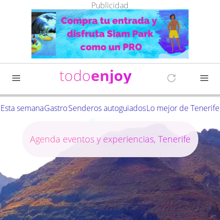
Publicidad
todo
enjoy
Esta semana
Gastro
Senderos autoguiados
Lo mejor de Tenerife
Agenda eventos y experiencias, Tenerife