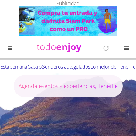
Publicidad
todo
enjoy
Esta semana
Gastro
Senderos autoguiados
Lo mejor de Tenerife
Agenda eventos y experiencias, Tenerife