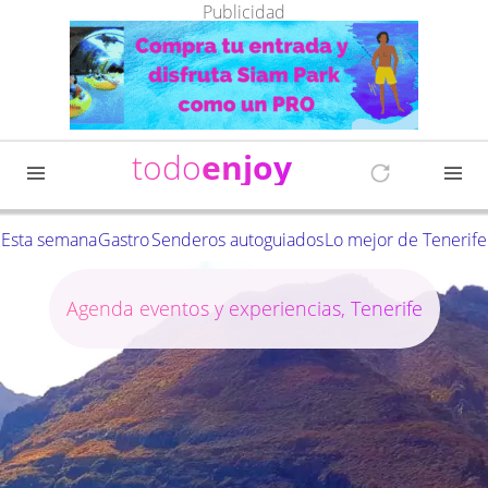
Publicidad
todo
enjoy
Esta semana
Gastro
Senderos autoguiados
Lo mejor de Tenerife
Agenda eventos y experiencias, Tenerife