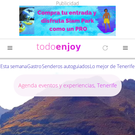
Publicidad
todo
enjoy
Esta semana
Gastro
Senderos autoguiados
Lo mejor de Tenerife
Agenda eventos y experiencias, Tenerife