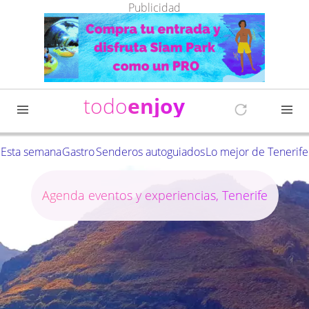
Publicidad
todo
enjoy
Esta semana
Gastro
Senderos autoguiados
Lo mejor de Tenerife
Agenda eventos y experiencias, Tenerife