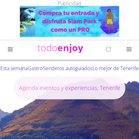
Publicidad
todo
enjoy
Esta semana
Gastro
Senderos autoguiados
Lo mejor de Tenerife
Agenda eventos y experiencias, Tenerife