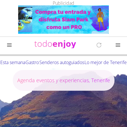
Publicidad
todo
enjoy
Esta semana
Gastro
Senderos autoguiados
Lo mejor de Tenerife
Agenda eventos y experiencias, Tenerife