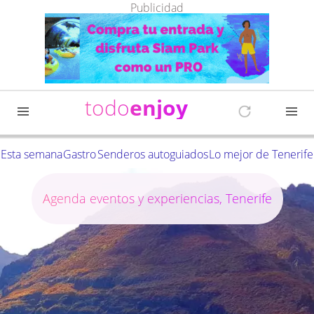
Publicidad
todo
enjoy
Esta semana
Gastro
Senderos autoguiados
Lo mejor de Tenerife
Agenda eventos y experiencias, Tenerife