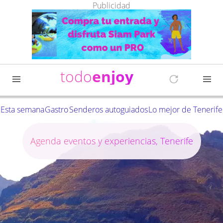
Publicidad
todo
enjoy
Esta semana
Gastro
Senderos autoguiados
Lo mejor de Tenerife
Agenda eventos y experiencias, Tenerife