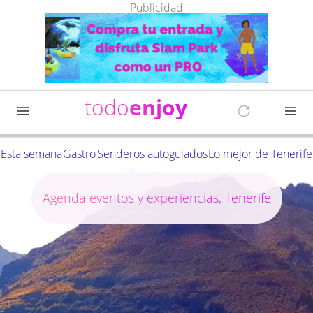
Publicidad
todo
enjoy
Esta semana
Gastro
Senderos autoguiados
Lo mejor de Tenerife
Agenda eventos y experiencias, Tenerife