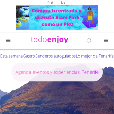
Publicidad
todo
enjoy
Esta semana
Gastro
Senderos autoguiados
Lo mejor de Tenerife
Agenda eventos y experiencias, Tenerife