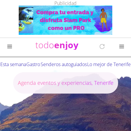
Publicidad
todo
enjoy
Esta semana
Gastro
Senderos autoguiados
Lo mejor de Tenerife
Agenda eventos y experiencias, Tenerife