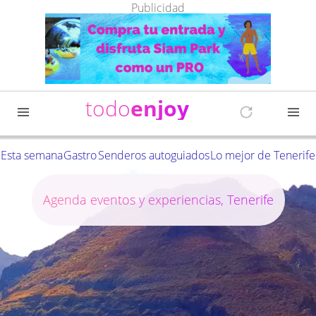
Publicidad
todo
enjoy
Esta semana
Gastro
Senderos autoguiados
Lo mejor de Tenerife
Agenda eventos y experiencias, Tenerife